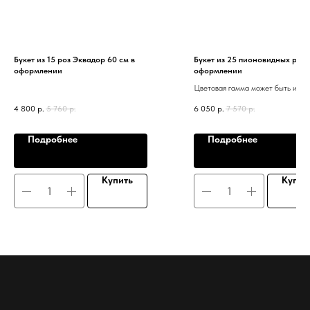
Букет из 15 роз Эквадор 60 см в
Букет из 25 пионовидных роз 
оформлении
оформлении
Цветовая гамма может быть изме
зависимости от наличия.
4 800
р.
5 760
р.
6 050
р.
7 570
р.
Подробнее
Подробнее
Купить
Купит