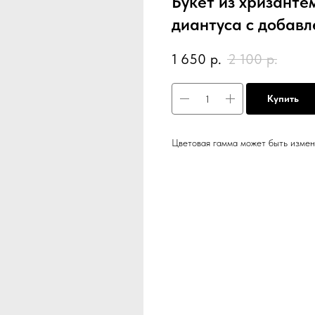
Букет из хризанте
диантуса с добавл
1 650
р.
2 100
р.
Купить
Цветовая гамма может быть измен