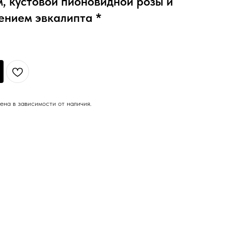
м, кустовой пионовидной розы и
ением эвкалипта *
ена в зависимости от наличия.