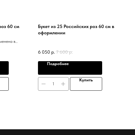
роз 60 см
Букет из 25 Российских роз 60 см в
оформлении
менена в
6 050
р.
7 600
р.
Подробнее
Купить