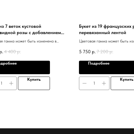
из 7 веток кустовой
Букет из 19 французских 
видной розы с добавлением
перевязанный лентой
ипта
я гамма может быть изменена в
Цветовая гамма может быть из
ости от наличия.
зависимости от наличия.
р.
4 400
р.
5 750
р.
7 200
р.
дробнее
Подробнее
Купить
Купить