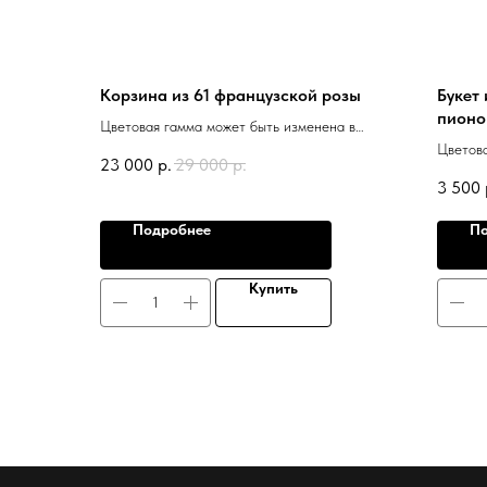
Корзина из 61 французской розы
Букет 
пионо
Цветовая гамма может быть изменена в
эвкал
зависимости от наличия.
Цветова
23 000
р.
29 000
р.
зависим
3 500
Подробнее
По
Купить