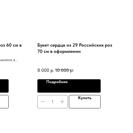
оз 60 см в
Букет сердце из 29 Российских роз
70 см в оформлении
менена в
8 000
р.
10 000
р.
Подробнее
Купить