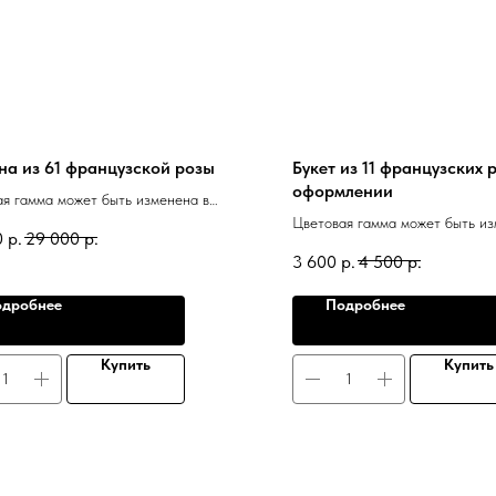
на из 61 французской розы
Букет из 11 французских р
оформлении
я гамма может быть изменена в
ости от наличия.
Цветовая гамма может быть из
0
р.
29 000
р.
зависимости от наличия.
3 600
р.
4 500
р.
дробнее
Подробнее
Купить
Купить