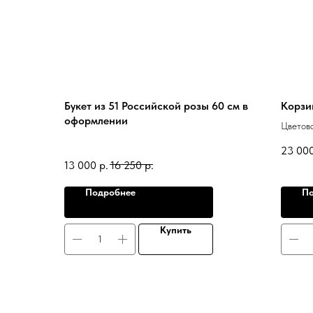
Букет из 51 Российской розы 60 см в
Корзи
оформлении
Цветова
зависим
23 00
13 000
р.
16 250
р.
Подробнее
По
Купить